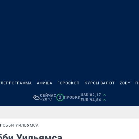
ЕЛЕПРОГРАММА
АФИША
ГОРОСКОП
КУРСЫ ВАЛЮТ
ZODY
П
USD 82,17
СЕЙЧАС
2
ПРОБКИ
+20°C
EUR 94,84
 РОББИ УИЛЬЯМСА
бби Уильямса