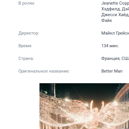
В ролях:
Jeanette Cop
Хэдфилд, Дэй
Джесси Хайд,
Файк
Директор:
Майкл Грейс
Время:
134 мин.
Страна:
Франция, США
Оригинальное название:
Better Man