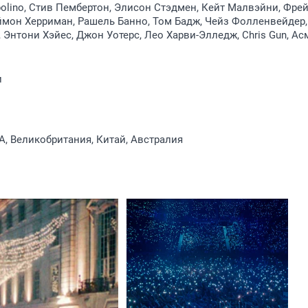
polino, Стив Пембертон, Элисон Стэдмен, Кейт Малвэйни, Фре
мон Херриман, Рашель Банно, Том Бадж, Чейз Фолленвейдер,
 Энтони Хэйес, Джон Уотерс, Лео Харви-Элледж, Chris Gun, Ас
и
, Великобритания, Китай, Австралия