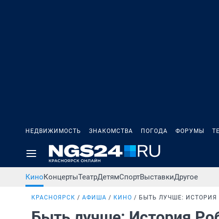
НЕДВИЖИМОСТЬ
ЗНАКОМСТВА
ПОГОДА
ФОРУМЫ
Т
Кино
Концерты
Театр
Детям
Спорт
Выставки
Другое
КРАСНОЯРСК
АФИША
КИНО
БЫТЬ ЛУЧШЕ: ИСТОРИЯ
Быть лучше: История Ро