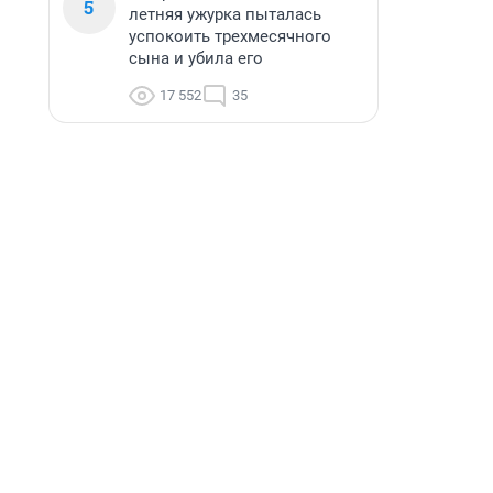
5
летняя ужурка пыталась
успокоить трехмесячного
сына и убила его
17 552
35