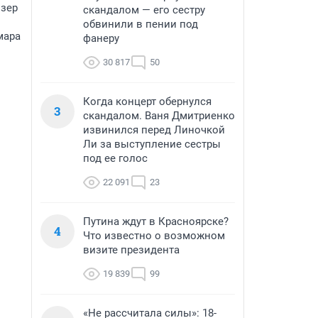
йзер
скандалом — его сестру
обвинили в пении под
мара
фанеру
30 817
50
Когда концерт обернулся
3
скандалом. Ваня Дмитриенко
извинился перед Линочкой
Ли за выступление сестры
под ее голос
22 091
23
Путина ждут в Красноярске?
4
Что известно о возможном
визите президента
19 839
99
«Не рассчитала силы»: 18-