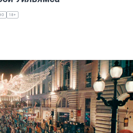
НО
18+